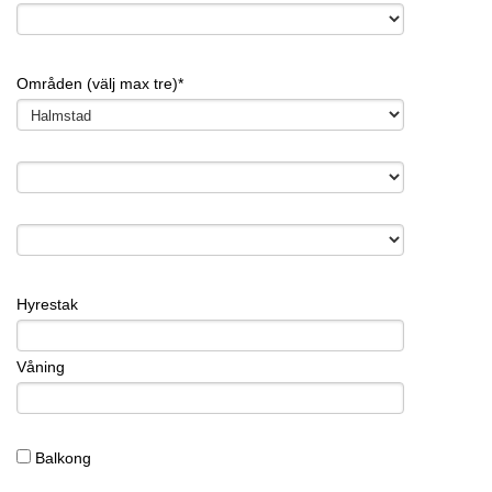
Områden (välj max tre)*
X
X
Hyrestak
Våning
Balkong